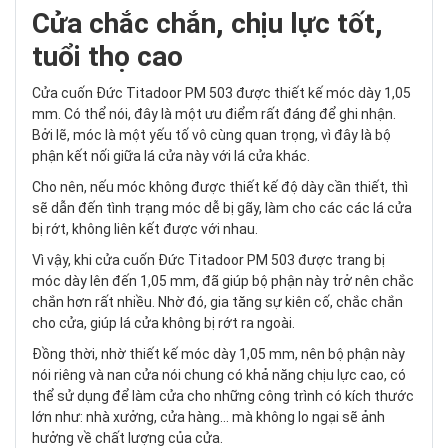
Cửa chắc chắn, chịu lực tốt,
tuổi thọ cao
Cửa cuốn Đức Titadoor PM 503 được thiết kế móc dày 1,05
mm. Có thể nói, đây là một ưu điểm rất đáng để ghi nhận.
Bởi lẽ, móc là một yếu tố vô cùng quan trọng, vì đây là bộ
phận kết nối giữa lá cửa này với lá cửa khác.
Cho nên, nếu móc không được thiết kế độ dày cần thiết, thì
sẽ dẫn đến tình trạng móc dễ bị gãy, làm cho các các lá cửa
bị rớt, không liên kết được với nhau.
Vì vậy, khi cửa cuốn Đức Titadoor PM 503 được trang bị
móc dày lên đến 1,05 mm, đã giúp bộ phận này trở nên chắc
chắn hơn rất nhiều. Nhờ đó, gia tăng sự kiên cố, chắc chắn
cho cửa, giúp lá cửa không bị rớt ra ngoài.
Đồng thời, nhờ thiết kế móc dày 1,05 mm, nên bộ phận này
nói riêng và nan cửa nói chung có khả năng chịu lực cao, có
thể sử dụng để làm cửa cho những công trình có kích thước
lớn như: nhà xưởng, cửa hàng… mà không lo ngại sẽ ảnh
hưởng về chất lượng của cửa.