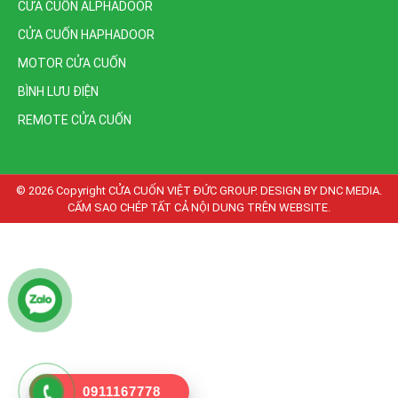
CỬA CUỐN ALPHADOOR
CỬA CUỐN HAPHADOOR
MOTOR CỬA CUỐN
BÌNH LƯU ĐIỆN
REMOTE CỬA CUỐN
© 2026 Copyright
CỬA CUỐN VIỆT ĐỨC GROUP. DESIGN BY DNC MEDIA.
CẤM SAO CHÉP TẤT CẢ NỘI DUNG TRÊN WEBSITE
.
0911167778