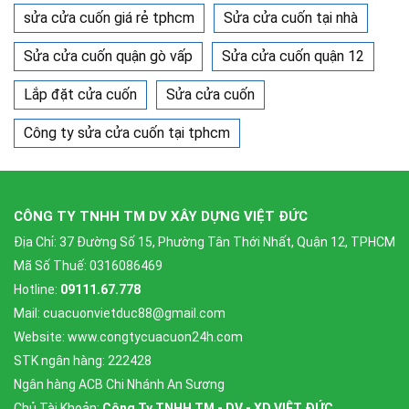
sửa cửa cuốn giá rẻ tphcm
Sửa cửa cuốn tại nhà
Sửa cửa cuốn quận gò vấp
Sửa cửa cuốn quận 12
Lắp đặt cửa cuốn
Sửa cửa cuốn
Công ty sửa cửa cuốn tại tphcm
CÔNG TY TNHH TM DV XÂY DỰNG VIỆT ĐỨC
Địa Chỉ: 37 Đường Số 15, Phường Tân Thới Nhất, Quận 12, TPHCM
Mã Số Thuế: 0316086469
Hotline:
09111.67.778
Mail: cuacuonvietduc88@gmail.com
Website: www.congtycuacuon24h.com
STK ngân hàng: 222428
Ngân hàng ACB Chi Nhánh An Sương
Chủ Tài Khoản:
Công Ty TNHH TM - DV - XD VIỆT ĐỨC