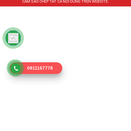
CẤM SAO CHÉP TẤT CẢ NỘI DUNG TRÊN WEBSITE
.
0911167778