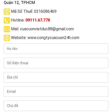
Quận 12, TPHCM
Mã Số Thuế: 0316086469
Hotline:
09111.67.778
Mail: cuacuonvietduc88@gmail.com
Website: www.congtycuacuon24h.com