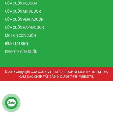
CỬA CUỐN HCDOOR
CỬA CUỐN MITADOOR
CỬA CUỐN ALPHADOOR
CỬA CUỐN HAPHADOOR
MOTOR CỬA CUỐN
BÌNH LƯU ĐIỆN
REMOTE CỬA CUỐN
© 2026 Copyright
CỬA CUỐN VIỆT ĐỨC GROUP. DESIGN BY DNC MEDIA.
CẤM SAO CHÉP TẤT CẢ NỘI DUNG TRÊN WEBSITE
.