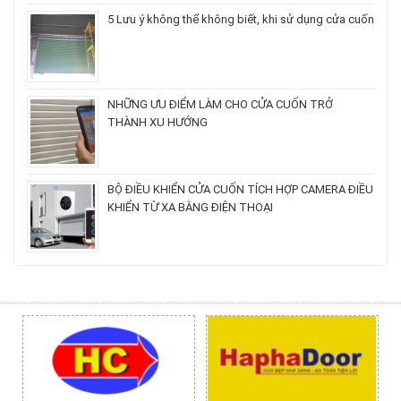
5 Lưu ý không thể không biết, khi sử dụng cửa cuốn
NHỮNG ƯU ĐIỂM LÀM CHO CỬA CUỐN TRỞ
THÀNH XU HƯỚNG
BỘ ĐIỀU KHIỂN CỬA CUỐN TÍCH HỢP CAMERA ĐIỀU
KHIỂN TỪ XA BẰNG ĐIỆN THOẠI