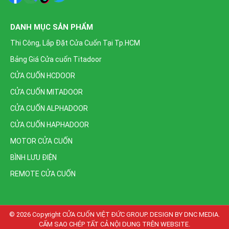
DANH MỤC SẢN PHẨM
Thi Công, Lắp Đặt Cửa Cuốn Tại Tp.HCM
Bảng Giá Cửa cuốn Titadoor
CỬA CUỐN HCDOOR
CỬA CUỐN MITADOOR
CỬA CUỐN ALPHADOOR
CỬA CUỐN HAPHADOOR
MOTOR CỬA CUỐN
BÌNH LƯU ĐIỆN
REMOTE CỬA CUỐN
© 2026 Copyright
CỬA CUỐN VIỆT ĐỨC GROUP. DESIGN BY DNC MEDIA.
CẤM SAO CHÉP TẤT CẢ NỘI DUNG TRÊN WEBSITE
.