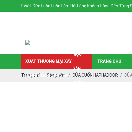
Việt Đức Luôn Luôn Làm Hài Lòng Khách Hàng Đến Từng
DANH
MỤC
TRANG CHỦ
SẢN
Trang chủ
Sản phẩm
CỬA CUỐN HAPHADOOR
CỬA
PHẨM