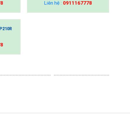
78
Liên hệ :
0911167778
P210R
78