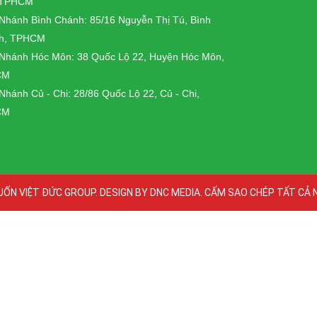
 TPHCM
 Nhánh Bình Chánh: 85/16 Nguyễn Thị Tú, Bình
h, TPHCM
 Nhánh Hóc Môn: 38 Quốc Lộ 22, Huyện Hóc Môn,
CM
 Nhánh Củ - Chi: 28/86 Quốc Lộ 22, Củ - Chi,
CM
UỐN VIỆT ĐỨC GROUP. DESIGN BY DNC MEDIA. CẤM SAO CHÉP TẤT CẢ 