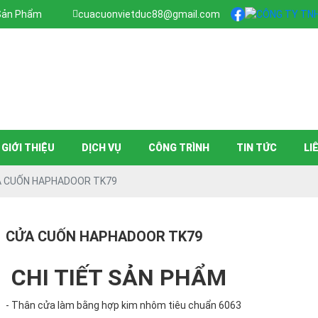
 Sản Phẩm
cuacuonvietduc88@gmail.com
GIỚI THIỆU
DỊCH VỤ
CÔNG TRÌNH
TIN TỨC
LI
 CUỐN HAPHADOOR TK79
CỬA CUỐN HAPHADOOR TK79
CHI TIẾT SẢN PHẨM
- Thân cửa làm bằng hợp kim nhôm tiêu chuẩn 6063