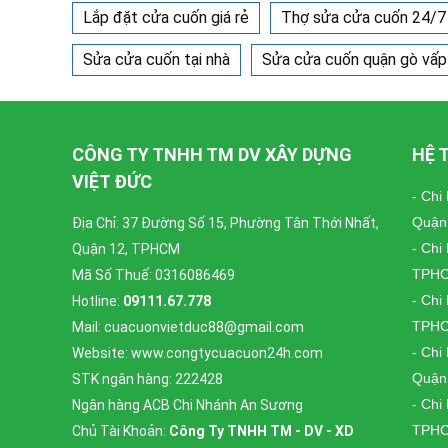
Lắp đặt cửa cuốn giá rẻ
Thợ sửa cửa cuốn 24/7
Sửa cửa cuốn tại nhà
Sửa cửa cuốn quận gò vấp
CÔNG TY TNHH TM DV XÂY DỰNG
HỆ 
VIỆT ĐỨC
- Chi
Quận
Địa Chỉ: 37 Đường Số 15, Phường Tân Thới Nhất,
- Chi
Quận 12, TPHCM
TPH
Mã Số Thuế: 0316086469
- Chi
Hotline:
09111.67.778
TPH
Mail: cuacuonvietduc88@gmail.com
- Chi
Website: www.congtycuacuon24h.com
Quận
STK ngân hàng: 222428
- Chi
Ngân hàng ACB Chi Nhánh An Sương
TPH
Chủ Tài Khoản:
Công Ty TNHH TM - DV - XD