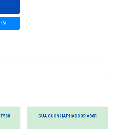
 tôi
T538
CỬA CUỐN HAPHADOOR A36R