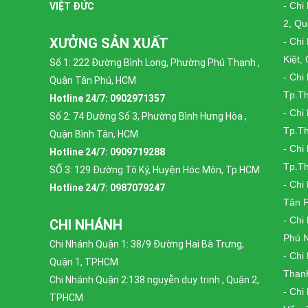
- Chi
VIỆT ĐỨC
2, Q
XƯỞNG SẢN XUẤT
- Chi
Kiệt,
Số 1: 222 Đường Bình Long, Phường Phú Thạnh ,
- Chi
Quận Tân Phú, HCM
Tp.T
Hotline 24/7: 0902971357
- Chi
Số 2: 74 Đường Số 3, Phường Bình Hưng Hòa ,
Tp.T
Quận Bình Tân, HCM
- Ch
Hotline 24/7: 0909719288
Tp.T
SỐ 3: 129 Đường Tô Ký, Huyện Hóc Môn, Tp.HCM
- Chi
Hotline 24/7: 0987079247
Tân 
- Chi
CHI NHÁNH
Phú 
Chi Nhánh Quận 1: 38/9 Đường Hai Bà Trưng,
- Chi
Quận 1, TPHCM
Thạn
Chi Nhánh Quận 2:138 nguyễn duy trinh , Quận 2,
- Chi
TPHCM