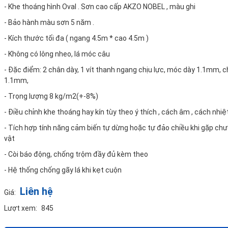
- Khe thoáng hình Oval . Sơn cao cấp AKZO NOBEL , màu ghi
- Bảo hành màu sơn 5 năm .
- Kích thước tối đa ( ngang 4.5m * cao 4.5m )
- Không có lông nheo, lá móc câu
- Đặc điểm: 2 chân dày, 1 vít thanh ngang chịu lực, móc dày 1.1mm, 
1.1mm,
- Trọng lượng 8 kg/m2(+-8%)
- Điều chỉnh khe thoáng hay kín tùy theo ý thích , cách âm , cách nhiệ
- Tích hợp tính năng cảm biến tự dừng hoặc tự đảo chiều khi gặp ch
vật
- Còi báo động, chống trộm đầy đủ kèm theo
- Hệ thống chống gãy lá khi kẹt cuộn
Liên hệ
Giá:
Lượt xem:
845