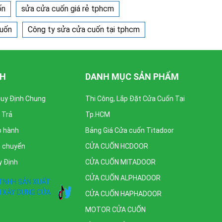
ốn
sửa cửa cuốn giá rẻ tphcm
uốn
Công ty sửa cửa cuốn tại tphcm
CH
DANH MỤC SẢN PHẨM
Quy Định Chung
Thi Công, Lắp Đặt Cửa Cuốn Tại
 Trả
Tp.HCM
o hành
Bảng Giá Cửa cuốn Titadoor
n chuyển
CỬA CUỐN HCDOOR
y Định
CỬA CUỐN MITADOOR
CỬA CUỐN ALPHADOOR
CỬA CUỐN HAPHADOOR
MOTOR CỬA CUỐN