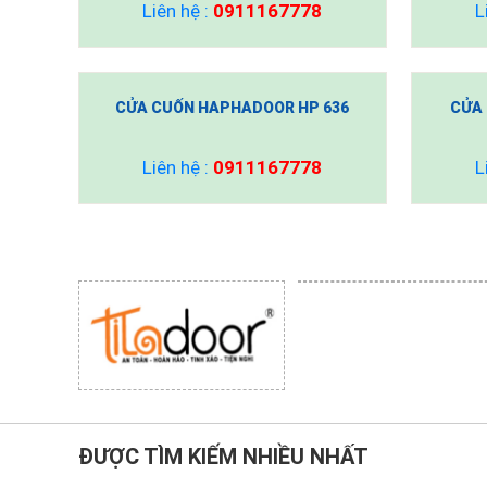
Liên hệ :
0911167778
L
CỬA CUỐN HAPHADOOR HP 636
CỬA
Liên hệ :
0911167778
L
ĐƯỢC TÌM KIẾM NHIỀU NHẤT