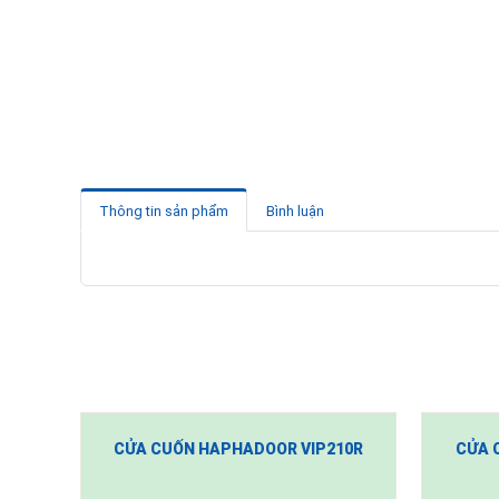
Thông tin sản phẩm
Bình luận
CỬA CUỐN HAPHADOOR VIP210R
CỬA 